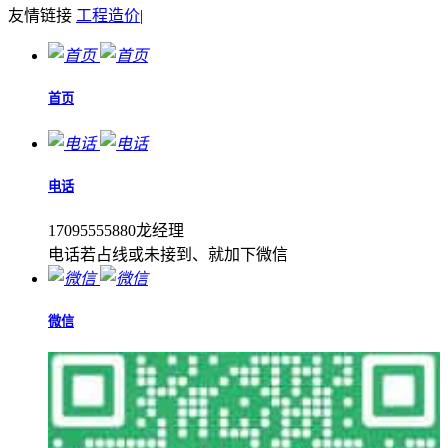
友情链接
工程造价
|
首页
电话
17095555880龙经理
电话若占线或未接到、就加下微信
微信