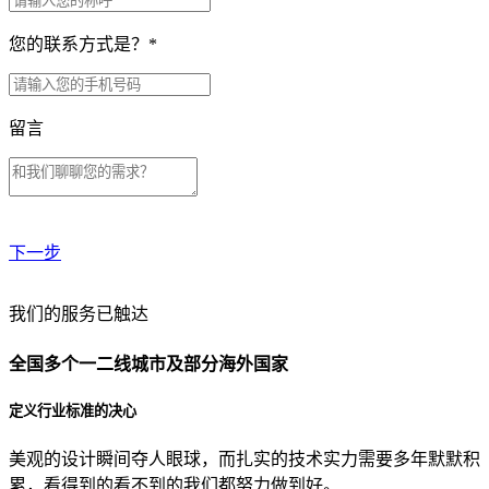
您的联系方式是？
*
留言
下一步
贵公司预算范围是？
我们的服务已触达
全国多个一二线城市及部分海外国家
贵公司的团队规模是？
定义行业标准的决心
美观的设计瞬间夺人眼球，而扎实的技术实力需要多年默默积
目前主要的营销渠道是？
累，看得到的看不到的我们都努力做到好。