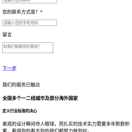
您的联系方式是？
*
留言
下一步
贵公司预算范围是？
我们的服务已触达
全国多个一二线城市及部分海外国家
贵公司的团队规模是？
定义行业标准的决心
美观的设计瞬间夺人眼球，而扎实的技术实力需要多年默默积
目前主要的营销渠道是？
累，看得到的看不到的我们都努力做到好。