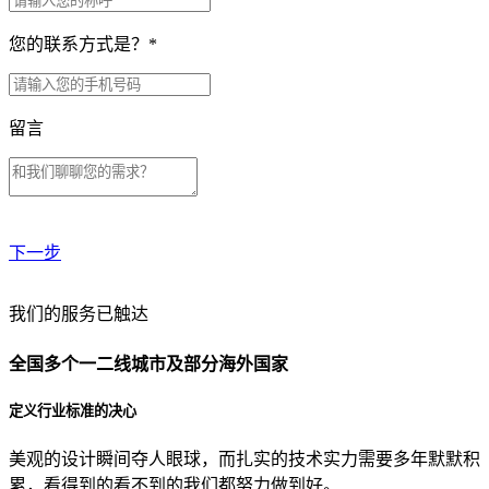
您的联系方式是？
*
留言
下一步
贵公司预算范围是？
我们的服务已触达
全国多个一二线城市及部分海外国家
贵公司的团队规模是？
定义行业标准的决心
美观的设计瞬间夺人眼球，而扎实的技术实力需要多年默默积
目前主要的营销渠道是？
累，看得到的看不到的我们都努力做到好。