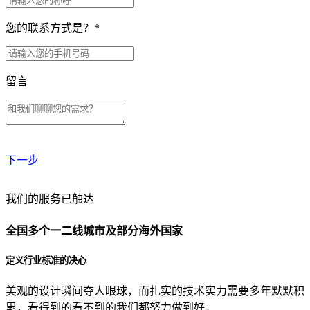
您的联系方式是？
*
留言
下一步
贵公司预算范围是？
我们的服务已触达
全国多个一二线城市及部分海外国家
贵公司的团队规模是？
定义行业标准的决心
美观的设计瞬间夺人眼球，而扎实的技术实力需要多年默默积
目前主要的营销渠道是？
累，看得到的看不到的我们都努力做到好。