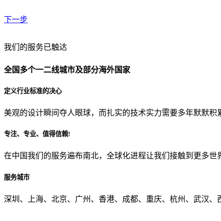
下一步
贵公司预算范围是？
我们的服务已触达
全国多个一二线城市及部分海外国家
贵公司的团队规模是？
定义行业标准的决心
美观的设计瞬间夺人眼球，而扎实的技术实力需要多年默默积
目前主要的营销渠道是？
专注、专业、值得信赖!
在中国我们的服务遍布南北，全球化进程让我们接触到更多世
从哪里了解到我们？
服务城市
上一步
确认发送
深圳、上海、北京、广州、香港、成都、重庆、杭州、武汉、西