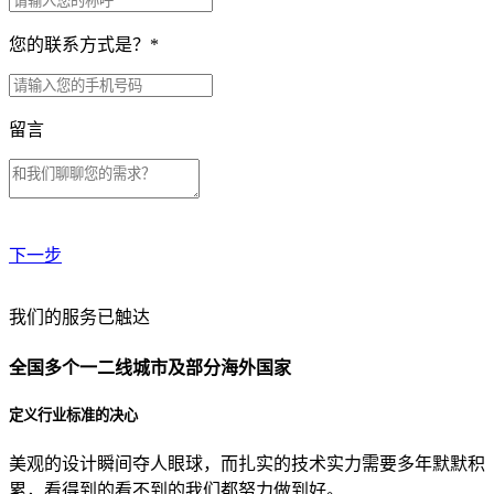
您的联系方式是？
*
留言
下一步
贵公司预算范围是？
我们的服务已触达
全国多个一二线城市及部分海外国家
贵公司的团队规模是？
定义行业标准的决心
美观的设计瞬间夺人眼球，而扎实的技术实力需要多年默默积
目前主要的营销渠道是？
累，看得到的看不到的我们都努力做到好。