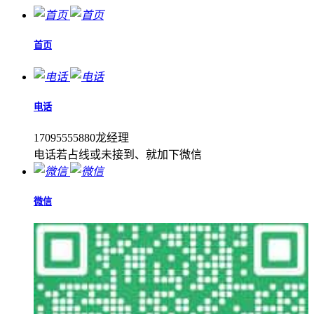
首页
电话
17095555880龙经理
电话若占线或未接到、就加下微信
微信