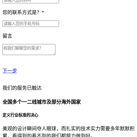
您的联系方式是？
*
留言
下一步
贵公司预算范围是？
我们的服务已触达
全国多个一二线城市及部分海外国家
贵公司的团队规模是？
定义行业标准的决心
美观的设计瞬间夺人眼球，而扎实的技术实力需要多年默默积
目前主要的营销渠道是？
累，看得到的看不到的我们都努力做到好。