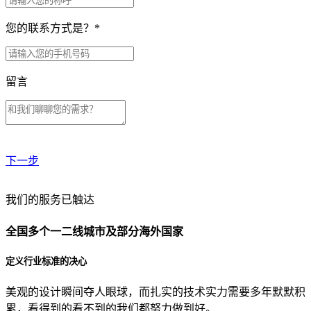
您的联系方式是？
*
留言
下一步
贵公司预算范围是？
我们的服务已触达
全国多个一二线城市及部分海外国家
贵公司的团队规模是？
定义行业标准的决心
美观的设计瞬间夺人眼球，而扎实的技术实力需要多年默默积
目前主要的营销渠道是？
累，看得到的看不到的我们都努力做到好。