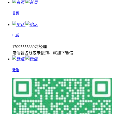
首页
电话
17095555880龙经理
电话若占线或未接到、就加下微信
微信