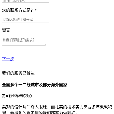
您的联系方式是？
*
留言
下一步
贵公司预算范围是？
我们的服务已触达
全国多个一二线城市及部分海外国家
贵公司的团队规模是？
定义行业标准的决心
美观的设计瞬间夺人眼球，而扎实的技术实力需要多年默默积
目前主要的营销渠道是？
累，看得到的看不到的我们都努力做到好。