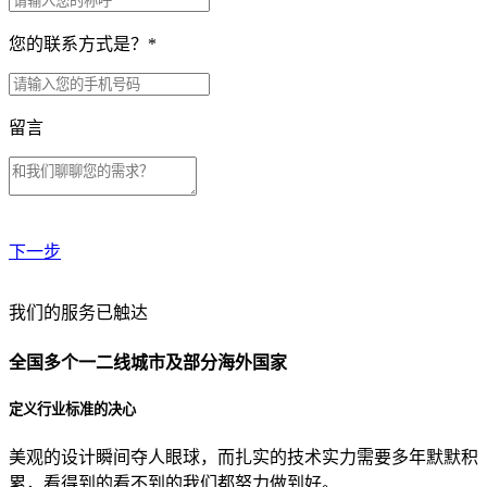
您的联系方式是？
*
留言
下一步
贵公司预算范围是？
我们的服务已触达
全国多个一二线城市及部分海外国家
贵公司的团队规模是？
定义行业标准的决心
美观的设计瞬间夺人眼球，而扎实的技术实力需要多年默默积
目前主要的营销渠道是？
累，看得到的看不到的我们都努力做到好。