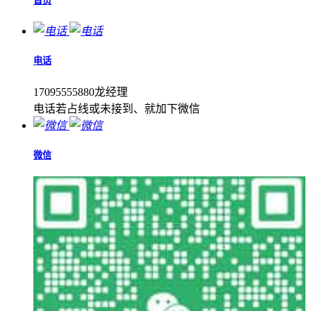
首页
电话
17095555880龙经理
电话若占线或未接到、就加下微信
微信