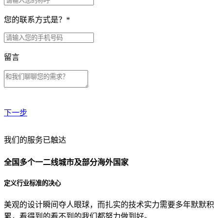
您的联系方式是？
*
留言
下一步
贵公司预算范围是？
我们的服务已触达
全国多个一二线城市及部分海外国家
贵公司的团队规模是？
定义行业标准的决心
美观的设计瞬间夺人眼球，而扎实的技术实力需要多年默默积
目前主要的营销渠道是？
累，看得到的看不到的我们都努力做到好。