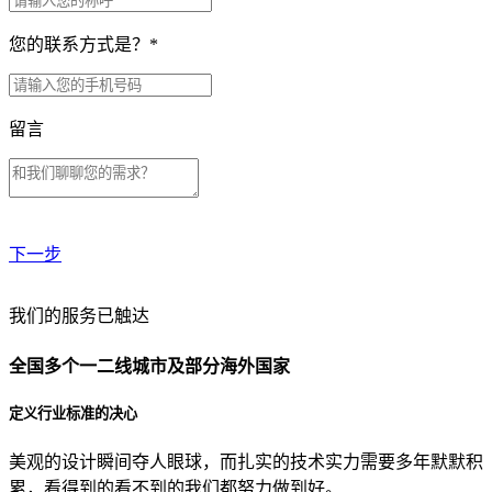
您的联系方式是？
*
留言
下一步
贵公司预算范围是？
我们的服务已触达
全国多个一二线城市及部分海外国家
贵公司的团队规模是？
定义行业标准的决心
美观的设计瞬间夺人眼球，而扎实的技术实力需要多年默默积
目前主要的营销渠道是？
累，看得到的看不到的我们都努力做到好。