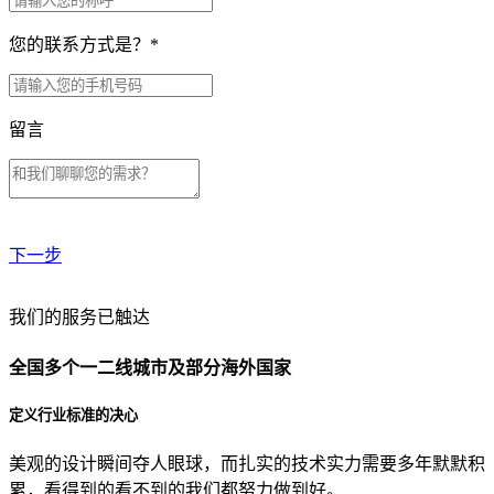
您的联系方式是？
*
留言
下一步
贵公司预算范围是？
我们的服务已触达
全国多个一二线城市及部分海外国家
贵公司的团队规模是？
定义行业标准的决心
美观的设计瞬间夺人眼球，而扎实的技术实力需要多年默默积
目前主要的营销渠道是？
累，看得到的看不到的我们都努力做到好。