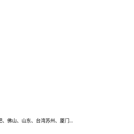
佛山、山东、台湾苏州、厦门...