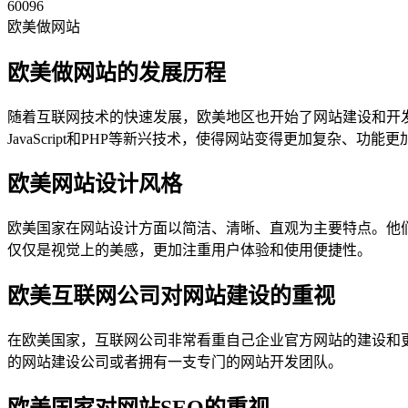
60096
欧美做网站
欧美做网站的发展历程
随着互联网技术的快速发展，欧美地区也开始了网站建设和开发
JavaScript和PHP等新兴技术，使得网站变得更加复杂、功能
欧美网站设计风格
欧美国家在网站设计方面以简洁、清晰、直观为主要特点。他
仅仅是视觉上的美感，更加注重用户体验和使用便捷性。
欧美互联网公司对网站建设的重视
在欧美国家，互联网公司非常看重自己企业官方网站的建设和
的网站建设公司或者拥有一支专门的网站开发团队。