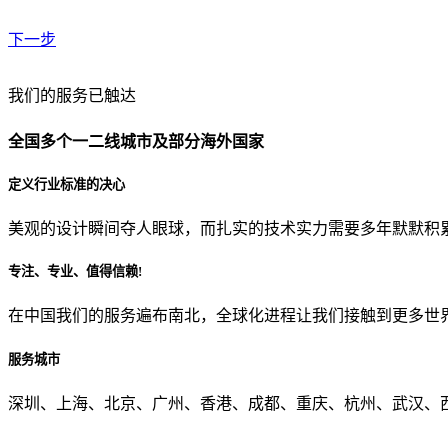
下一步
贵公司预算范围是？
我们的服务已触达
全国多个一二线城市及部分海外国家
贵公司的团队规模是？
定义行业标准的决心
美观的设计瞬间夺人眼球，而扎实的技术实力需要多年默默积
目前主要的营销渠道是？
专注、专业、值得信赖!
在中国我们的服务遍布南北，全球化进程让我们接触到更多世
从哪里了解到我们？
服务城市
上一步
确认发送
深圳、上海、北京、广州、香港、成都、重庆、杭州、武汉、西