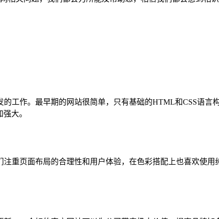
的工作。最早期的网站很简单，只有基础的HTML和CSS语言
更加强大。
们注重页面布局的合理性和用户体验，在色彩搭配上也喜欢使用