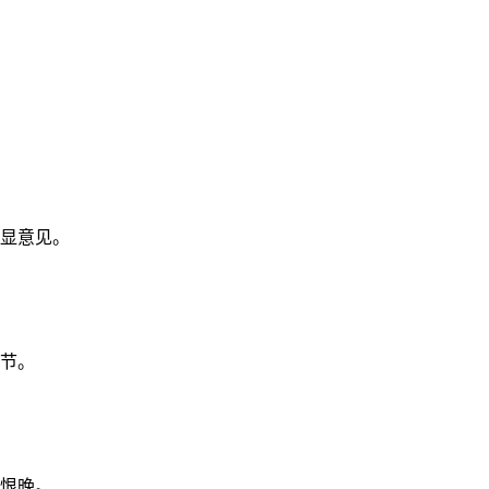
显意见。
节。
恨晚。