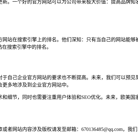
更新。一个好的官方网站可以为公司带来极大价值：提高品牌知
方网站在搜索引擎上的排名。他们深知：只有当自己的网站能够
站在搜索引擎中的排名。
对于自己企业官方网站的要求也不断提高。未来，我们可以预见
会更多地涉及到企业官方网站中。
术和细节，同时也需要注重用户体验和SEO优化。未来，欧美国
网站内容涉及版权请发至邮箱：670136485@qq.com，我