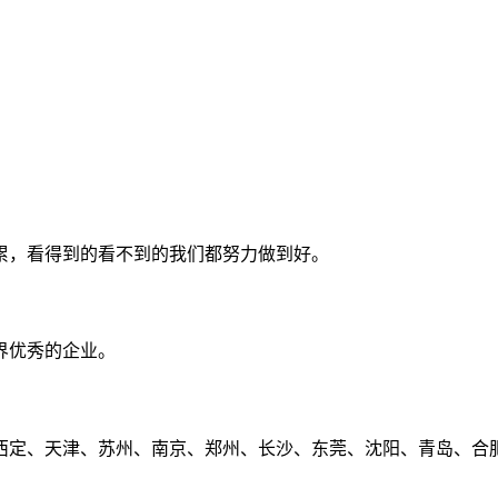
累，看得到的看不到的我们都努力做到好。
界优秀的企业。
定、天津、苏州、南京、郑州、长沙、东莞、沈阳、青岛、合肥、