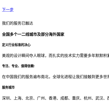
下一步
贵公司预算范围是？
我们的服务已触达
全国多个一二线城市及部分海外国家
贵公司的团队规模是？
定义行业标准的决心
美观的设计瞬间夺人眼球，而扎实的技术实力需要多年默默积
目前主要的营销渠道是？
专注、专业、值得信赖!
在中国我们的服务遍布南北，全球化进程让我们接触到更多世
从哪里了解到我们？
服务城市
上一步
确认发送
深圳、上海、北京、广州、香港、成都、重庆、杭州、武汉、西