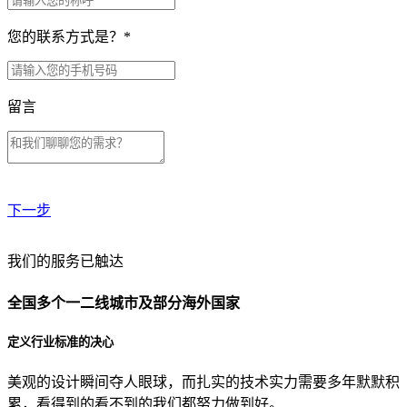
您的联系方式是？
*
留言
下一步
贵公司预算范围是？
我们的服务已触达
全国多个一二线城市及部分海外国家
贵公司的团队规模是？
定义行业标准的决心
美观的设计瞬间夺人眼球，而扎实的技术实力需要多年默默积
目前主要的营销渠道是？
累，看得到的看不到的我们都努力做到好。