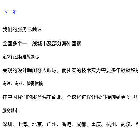
下一步
贵公司预算范围是？
我们的服务已触达
全国多个一二线城市及部分海外国家
贵公司的团队规模是？
定义行业标准的决心
美观的设计瞬间夺人眼球，而扎实的技术实力需要多年默默积
目前主要的营销渠道是？
专注、专业、值得信赖!
在中国我们的服务遍布南北，全球化进程让我们接触到更多世
从哪里了解到我们？
服务城市
上一步
确认发送
深圳、上海、北京、广州、香港、成都、重庆、杭州、武汉、西