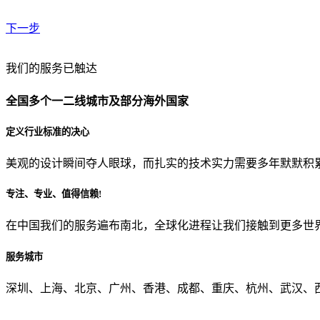
下一步
贵公司预算范围是？
我们的服务已触达
全国多个一二线城市及部分海外国家
贵公司的团队规模是？
定义行业标准的决心
美观的设计瞬间夺人眼球，而扎实的技术实力需要多年默默积
目前主要的营销渠道是？
专注、专业、值得信赖!
在中国我们的服务遍布南北，全球化进程让我们接触到更多世
从哪里了解到我们？
服务城市
上一步
确认发送
深圳、上海、北京、广州、香港、成都、重庆、杭州、武汉、西