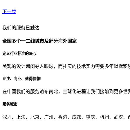
下一步
贵公司预算范围是？
我们的服务已触达
全国多个一二线城市及部分海外国家
贵公司的团队规模是？
定义行业标准的决心
美观的设计瞬间夺人眼球，而扎实的技术实力需要多年默默积
目前主要的营销渠道是？
专注、专业、值得信赖!
在中国我们的服务遍布南北，全球化进程让我们接触到更多世
从哪里了解到我们？
服务城市
上一步
确认发送
深圳、上海、北京、广州、香港、成都、重庆、杭州、武汉、西