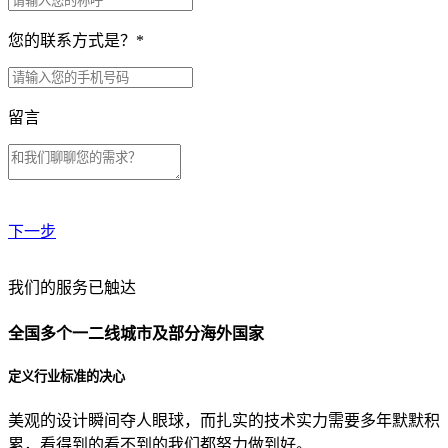
您的联系方式是？
*
留言
下一步
贵公司预算范围是？
我们的服务已触达
全国多个一二线城市及部分海外国家
贵公司的团队规模是？
定义行业标准的决心
美观的设计瞬间夺人眼球，而扎实的技术实力需要多年默默积
目前主要的营销渠道是？
累，看得到的看不到的我们都努力做到好。