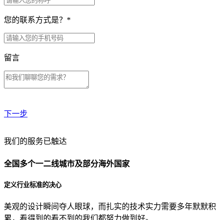
您的联系方式是？
*
留言
下一步
贵公司预算范围是？
我们的服务已触达
全国多个一二线城市及部分海外国家
贵公司的团队规模是？
定义行业标准的决心
美观的设计瞬间夺人眼球，而扎实的技术实力需要多年默默积
目前主要的营销渠道是？
累，看得到的看不到的我们都努力做到好。