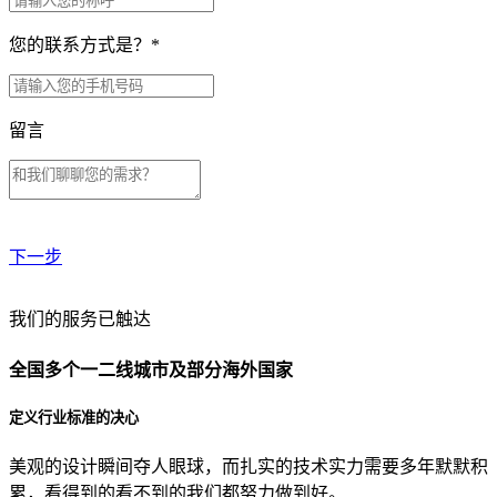
您的联系方式是？
*
留言
下一步
贵公司预算范围是？
我们的服务已触达
全国多个一二线城市及部分海外国家
贵公司的团队规模是？
定义行业标准的决心
美观的设计瞬间夺人眼球，而扎实的技术实力需要多年默默积
目前主要的营销渠道是？
累，看得到的看不到的我们都努力做到好。