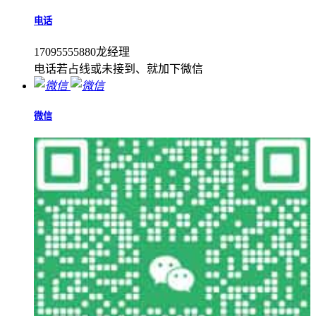
电话
17095555880龙经理
电话若占线或未接到、就加下微信
微信