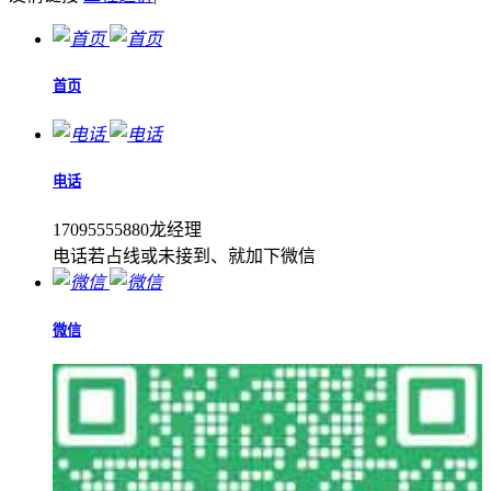
首页
电话
17095555880龙经理
电话若占线或未接到、就加下微信
微信