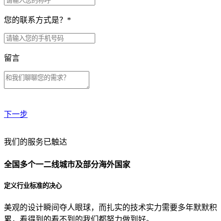
您的联系方式是？
*
留言
下一步
贵公司预算范围是？
我们的服务已触达
全国多个一二线城市及部分海外国家
贵公司的团队规模是？
定义行业标准的决心
美观的设计瞬间夺人眼球，而扎实的技术实力需要多年默默积
目前主要的营销渠道是？
累，看得到的看不到的我们都努力做到好。