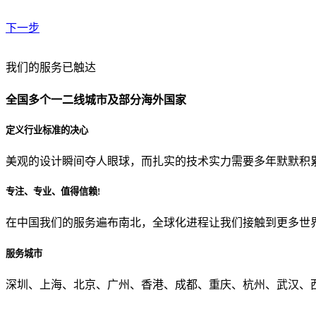
下一步
贵公司预算范围是？
我们的服务已触达
全国多个一二线城市及部分海外国家
贵公司的团队规模是？
定义行业标准的决心
美观的设计瞬间夺人眼球，而扎实的技术实力需要多年默默积
目前主要的营销渠道是？
专注、专业、值得信赖!
在中国我们的服务遍布南北，全球化进程让我们接触到更多世
从哪里了解到我们？
服务城市
上一步
确认发送
深圳、上海、北京、广州、香港、成都、重庆、杭州、武汉、西