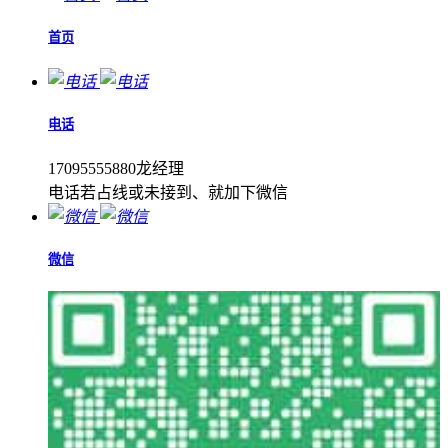
首页
电话
17095555880龙经理
电话若占线或未接到、就加下微信
微信