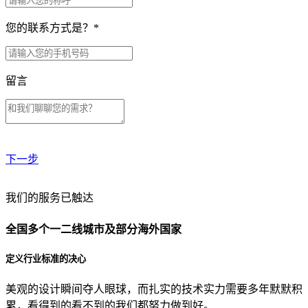
您的联系方式是？
*
留言
下一步
贵公司预算范围是？
我们的服务已触达
全国多个一二线城市及部分海外国家
贵公司的团队规模是？
定义行业标准的决心
美观的设计瞬间夺人眼球，而扎实的技术实力需要多年默默积
目前主要的营销渠道是？
累，看得到的看不到的我们都努力做到好。