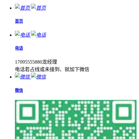
首页
电话
17095555880龙经理
电话若占线或未接到、就加下微信
微信