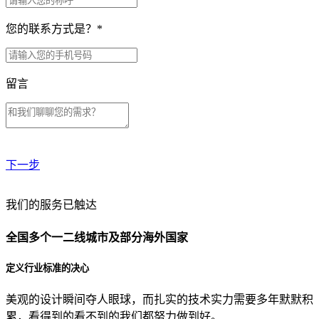
您的联系方式是？
*
留言
下一步
贵公司预算范围是？
我们的服务已触达
全国多个一二线城市及部分海外国家
贵公司的团队规模是？
定义行业标准的决心
美观的设计瞬间夺人眼球，而扎实的技术实力需要多年默默积
目前主要的营销渠道是？
累，看得到的看不到的我们都努力做到好。