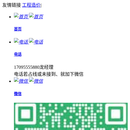
友情链接
工程造价
|
首页
电话
17095555880龙经理
电话若占线或未接到、就加下微信
微信