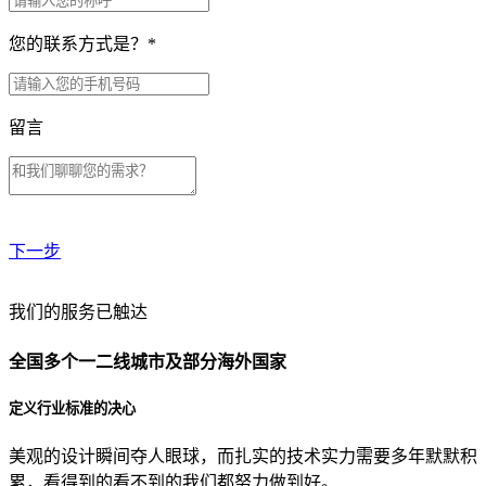
您的联系方式是？
*
留言
下一步
贵公司预算范围是？
我们的服务已触达
全国多个一二线城市及部分海外国家
贵公司的团队规模是？
定义行业标准的决心
美观的设计瞬间夺人眼球，而扎实的技术实力需要多年默默积
目前主要的营销渠道是？
累，看得到的看不到的我们都努力做到好。