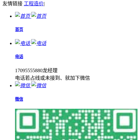
友情链接
工程造价
|
首页
电话
17095555880龙经理
电话若占线或未接到、就加下微信
微信