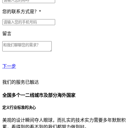
您的联系方式是？
*
留言
下一步
贵公司预算范围是？
我们的服务已触达
全国多个一二线城市及部分海外国家
贵公司的团队规模是？
定义行业标准的决心
美观的设计瞬间夺人眼球，而扎实的技术实力需要多年默默积
目前主要的营销渠道是？
累，看得到的看不到的我们都努力做到好。