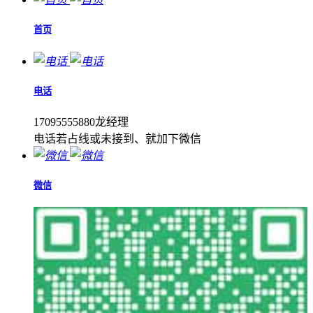
首页
电话
17095555880龙经理
电话若占线或未接到、就加下微信
微信