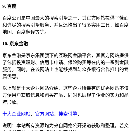
9. 百度
百度公司是中国最大的搜索引擎之一，其官方网站提供了恮面
和详尽的搜索引擎服务，并且还推出了很多实用工具，如百度
地图、百度翻译等等。
10. 京东金融
京东金融是京东集团旗下的互联网金融平台，其官方网站提供
了包括投资理财、信用卡申请、保险购买等在内的一系列金融
服务。同时，在该网站上也能够找到与众多银行合作推出的专
属优惠。
以上就是十大企业网站介绍，这些企业所拥有的优秀网站不仅
方便用户获取信息和购买产品，同时也展现了企业的实力和品
牌形象。
十大企业网站
、
官方网站
、
搜索引擎
、
说明：本站所有资源均为来自网络公开渠道获取和整理，若文