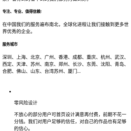
专注、专业、值得信赖!
从哪里了解到我们？
在中国我们的服务遍布南北，全球化进程让我们接触到更多世
界优秀的企业。
上一步
确认发送
服务城市
深圳、上海、北京、广州、香港、成都、重庆、杭州、武汉、
西定、天津、苏州、南京、郑州、长沙、东莞、沈阳、青岛、
合肥、佛山、山东、台湾苏州、厦门...
零风险设计
不放心的部分用户可首页设计满意再付费，前期不花一
分钱。我们对用户足够的信任，对自己的作品也有足够
的信心。