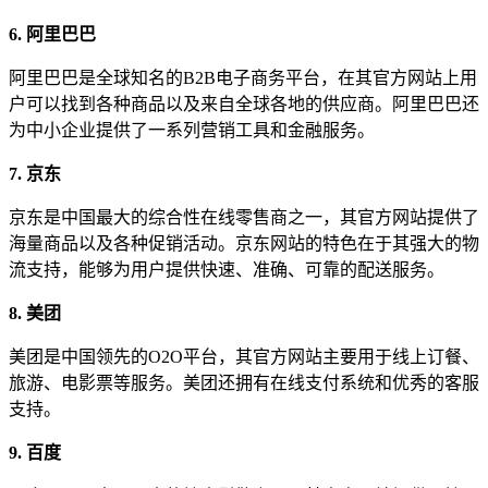
6. 阿里巴巴
阿里巴巴是全球知名的B2B电子商务平台，在其官方网站上用
户可以找到各种商品以及来自全球各地的供应商。阿里巴巴还
为中小企业提供了一系列营销工具和金融服务。
7. 京东
京东是中国最大的综合性在线零售商之一，其官方网站提供了
海量商品以及各种促销活动。京东网站的特色在于其强大的物
流支持，能够为用户提供快速、准确、可靠的配送服务。
8. 美团
美团是中国领先的O2O平台，其官方网站主要用于线上订餐、
旅游、电影票等服务。美团还拥有在线支付系统和优秀的客服
支持。
9. 百度