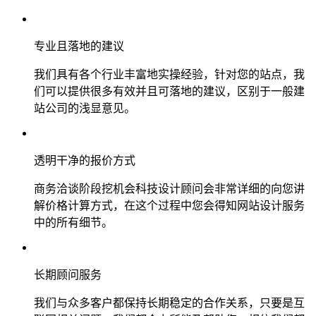
专业且落地的建议
我们具有各个行业丰富地实操经验，针对您的站点，我
们可以提供很多有效并且可落地的建议，区别于一般建
站公司的浅显意见。
透明干净的报价方式
商务洽谈阶段挖机会科技设计顾问会非常详细的向您讲
解价格计算方式，在这个过程中您会得知网站设计服务
中的所有细节。
长期顾问服务
我们与众多客户都保持长期稳定的合作关系，只要是互