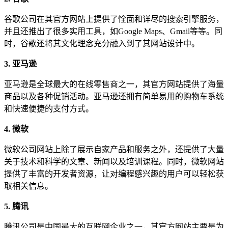
谷歌公司在其官方网站上提供了恮面和详尽的搜索引擎服务，
并且还推出了很多实用工具，如Google Maps、Gmail等等。同
时，谷歌还将其文化理念充分融入到了其网站设计中。
3. 亚马逊
亚马逊是全球最大的在线零售商之一，其官方网站提供了海量
商品以及各种促销活动。亚马逊还拥有简单易用的购物车系统
和快速便捷的支付方式。
4. 微软
微软公司网站上除了展示自家产品和服务之外，还提供了大量
关于技术和科学的文章、新闻以及培训课程。同时，微软网站
提供了丰富的开发者资源，让对编程感兴趣的用户可以轻松获
取相关信息。
5. 腾讯
腾讯公司是中国最大的互联网企业之一，其官方网站主要是为