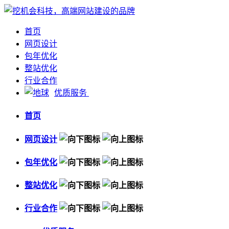
首页
网页设计
包年优化
整站优化
行业合作
优质服务
首页
网页设计
包年优化
整站优化
行业合作