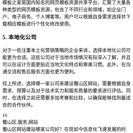
模板之家是国内知名的网页模板资源共享平台，汇聚了大量各
种类型的网页模板资源，包含了不同行业和领域，如企业门
户、电子商务、个人博客等。用户可以根据自身需求选择并下
载相应模板进行个性化修改使用。
5. 本地化公司
对于一些注重本土化营销策略的企业来说，选择本地化公司可
能更为合适。这些公司对于当地市场情况有较深入了解，并且
可以在设计方面更贴近当地文化特点和审美习惯。此外，在沟
通交流和售后服务方面也更为便利。
综上所述，选择哪一家公司来建设蜀山区网站，需要根据自身
需求、预算以及对于技术实力和服务质量的要求进行评估。同
时，在选择之前还需要多加考察和比较，以确保能够找到最适
合的合作伙伴。
10
蜀山区,服务,网站
蜀山区网站建站哪家公司好？在现如今信息化飞速发展的时