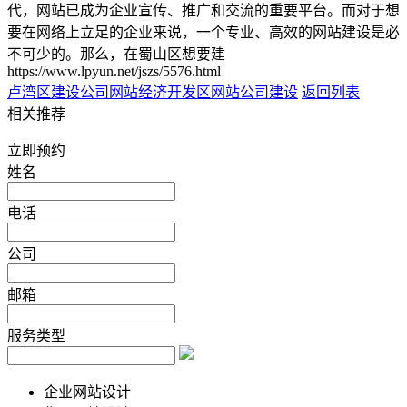
代，网站已成为企业宣传、推广和交流的重要平台。而对于想
要在网络上立足的企业来说，一个专业、高效的网站建设是必
不可少的。那么，在蜀山区想要建
https://www.lpyun.net/jszs/5576.html
卢湾区建设公司网站
经济开发区网站公司建设
返回列表
相关推荐
立即预约
姓名
电话
公司
邮箱
服务类型
企业网站设计