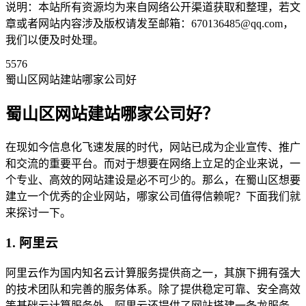
说明：本站所有资源均为来自网络公开渠道获取和整理，若文
章或者网站内容涉及版权请发至邮箱：670136485@qq.com，
我们以便及时处理。
5576
蜀山区网站建站哪家公司好
蜀山区网站建站哪家公司好？
在现如今信息化飞速发展的时代，网站已成为企业宣传、推广
和交流的重要平台。而对于想要在网络上立足的企业来说，一
个专业、高效的网站建设是必不可少的。那么，在蜀山区想要
建立一个优秀的企业网站，哪家公司值得信赖呢？下面我们就
来探讨一下。
1. 阿里云
阿里云作为国内知名云计算服务提供商之一，其旗下拥有强大
的技术团队和完善的服务体系。除了提供稳定可靠、安全高效
等基础云计算服务外，阿里云还提供了网站搭建一条龙服务，