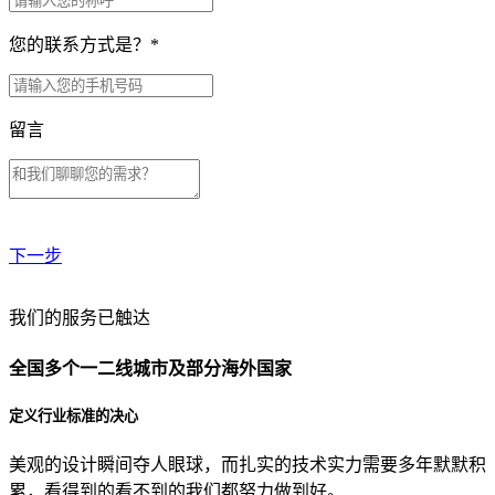
您的联系方式是？
*
留言
下一步
贵公司预算范围是？
我们的服务已触达
全国多个一二线城市及部分海外国家
贵公司的团队规模是？
定义行业标准的决心
美观的设计瞬间夺人眼球，而扎实的技术实力需要多年默默积
目前主要的营销渠道是？
累，看得到的看不到的我们都努力做到好。