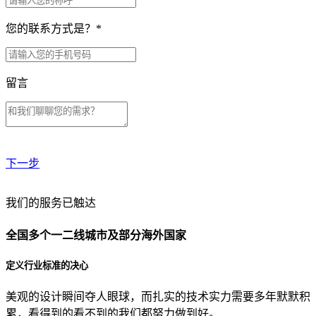
您的联系方式是？
*
留言
下一步
贵公司预算范围是？
我们的服务已触达
全国多个一二线城市及部分海外国家
贵公司的团队规模是？
定义行业标准的决心
美观的设计瞬间夺人眼球，而扎实的技术实力需要多年默默积
目前主要的营销渠道是？
累，看得到的看不到的我们都努力做到好。