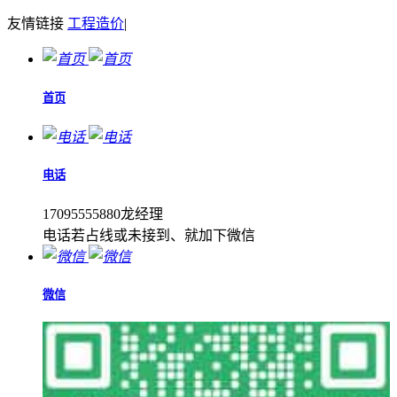
友情链接
工程造价
|
首页
电话
17095555880龙经理
电话若占线或未接到、就加下微信
微信