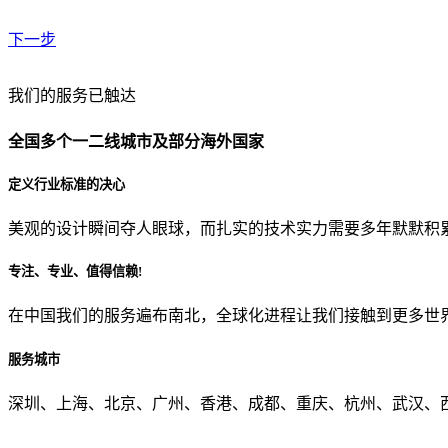
下一步
贵公司预算范围是？
我们的服务已触达
全国多个一二线城市及部分海外国家
贵公司的团队规模是？
定义行业标准的决心
美观的设计瞬间夺人眼球，而扎实的技术实力需要多年默默积
目前主要的营销渠道是？
专注、专业、值得信赖!
在中国我们的服务遍布南北，全球化进程让我们接触到更多世
从哪里了解到我们？
服务城市
上一步
确认发送
深圳、上海、北京、广州、香港、成都、重庆、杭州、武汉、西