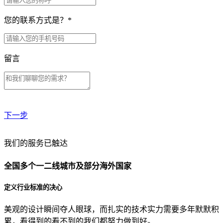
您的联系方式是？
*
留言
下一步
贵公司预算范围是？
我们的服务已触达
全国多个一二线城市及部分海外国家
贵公司的团队规模是？
定义行业标准的决心
美观的设计瞬间夺人眼球，而扎实的技术实力需要多年默默积
目前主要的营销渠道是？
累，看得到的看不到的我们都努力做到好。