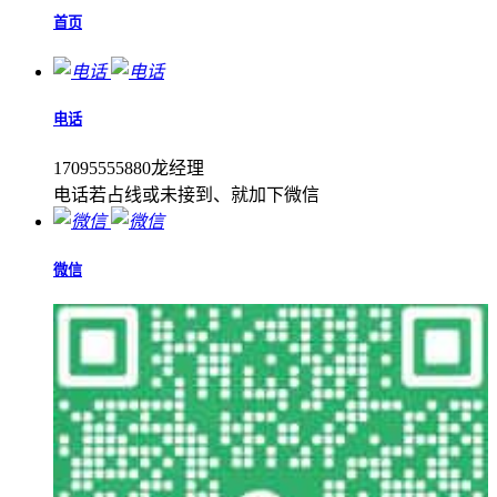
首页
电话
17095555880龙经理
电话若占线或未接到、就加下微信
微信