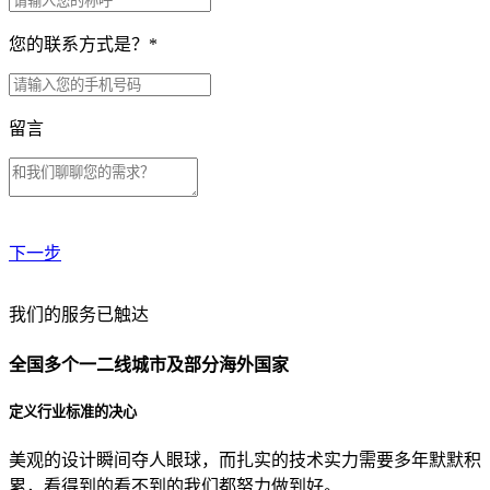
您的联系方式是？
*
留言
下一步
贵公司预算范围是？
我们的服务已触达
全国多个一二线城市及部分海外国家
贵公司的团队规模是？
定义行业标准的决心
美观的设计瞬间夺人眼球，而扎实的技术实力需要多年默默积
目前主要的营销渠道是？
累，看得到的看不到的我们都努力做到好。