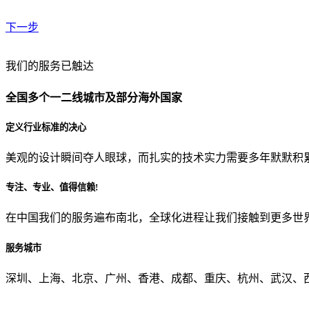
下一步
贵公司预算范围是？
我们的服务已触达
全国多个一二线城市及部分海外国家
贵公司的团队规模是？
定义行业标准的决心
美观的设计瞬间夺人眼球，而扎实的技术实力需要多年默默积
目前主要的营销渠道是？
专注、专业、值得信赖!
在中国我们的服务遍布南北，全球化进程让我们接触到更多世
从哪里了解到我们？
服务城市
上一步
确认发送
深圳、上海、北京、广州、香港、成都、重庆、杭州、武汉、西