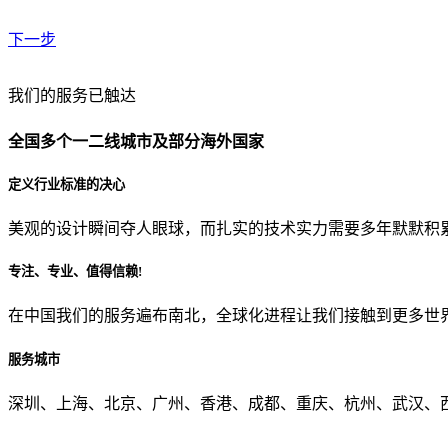
下一步
贵公司预算范围是？
我们的服务已触达
全国多个一二线城市及部分海外国家
贵公司的团队规模是？
定义行业标准的决心
美观的设计瞬间夺人眼球，而扎实的技术实力需要多年默默积
目前主要的营销渠道是？
专注、专业、值得信赖!
在中国我们的服务遍布南北，全球化进程让我们接触到更多世
从哪里了解到我们？
服务城市
上一步
确认发送
深圳、上海、北京、广州、香港、成都、重庆、杭州、武汉、西