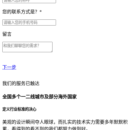
您的联系方式是？
*
留言
下一步
贵公司预算范围是？
我们的服务已触达
全国多个一二线城市及部分海外国家
贵公司的团队规模是？
定义行业标准的决心
美观的设计瞬间夺人眼球，而扎实的技术实力需要多年默默积
目前主要的营销渠道是？
累，看得到的看不到的我们都努力做到好。