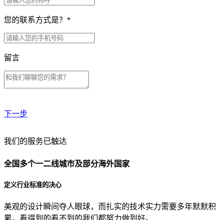
您的联系方式是？
*
留言
下一步
贵公司预算范围是？
我们的服务已触达
全国多个一二线城市及部分海外国家
贵公司的团队规模是？
定义行业标准的决心
美观的设计瞬间夺人眼球，而扎实的技术实力需要多年默默积
目前主要的营销渠道是？
累，看得到的看不到的我们都努力做到好。