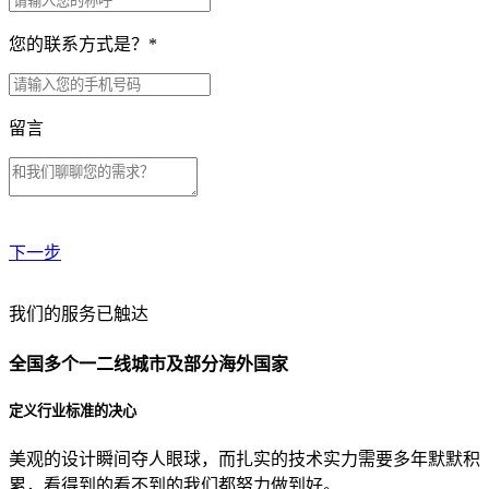
您的联系方式是？
*
留言
下一步
贵公司预算范围是？
我们的服务已触达
全国多个一二线城市及部分海外国家
贵公司的团队规模是？
定义行业标准的决心
美观的设计瞬间夺人眼球，而扎实的技术实力需要多年默默积
目前主要的营销渠道是？
累，看得到的看不到的我们都努力做到好。