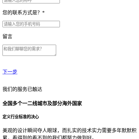
您的联系方式是？
*
留言
下一步
贵公司预算范围是？
我们的服务已触达
全国多个一二线城市及部分海外国家
贵公司的团队规模是？
定义行业标准的决心
美观的设计瞬间夺人眼球，而扎实的技术实力需要多年默默积
目前主要的营销渠道是？
累，看得到的看不到的我们都努力做到好。