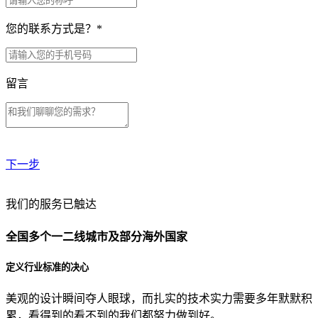
您的联系方式是？
*
留言
下一步
贵公司预算范围是？
我们的服务已触达
全国多个一二线城市及部分海外国家
贵公司的团队规模是？
定义行业标准的决心
美观的设计瞬间夺人眼球，而扎实的技术实力需要多年默默积
目前主要的营销渠道是？
累，看得到的看不到的我们都努力做到好。