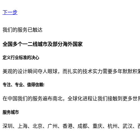
下一步
贵公司预算范围是？
我们的服务已触达
全国多个一二线城市及部分海外国家
贵公司的团队规模是？
定义行业标准的决心
美观的设计瞬间夺人眼球，而扎实的技术实力需要多年默默积
目前主要的营销渠道是？
专注、专业、值得信赖!
在中国我们的服务遍布南北，全球化进程让我们接触到更多世
从哪里了解到我们？
服务城市
上一步
确认发送
深圳、上海、北京、广州、香港、成都、重庆、杭州、武汉、西