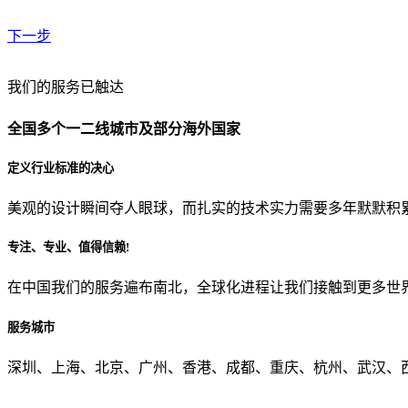
下一步
贵公司预算范围是？
我们的服务已触达
全国多个一二线城市及部分海外国家
贵公司的团队规模是？
定义行业标准的决心
美观的设计瞬间夺人眼球，而扎实的技术实力需要多年默默积
目前主要的营销渠道是？
专注、专业、值得信赖!
在中国我们的服务遍布南北，全球化进程让我们接触到更多世
从哪里了解到我们？
服务城市
上一步
确认发送
深圳、上海、北京、广州、香港、成都、重庆、杭州、武汉、西