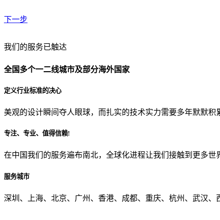
下一步
贵公司预算范围是？
我们的服务已触达
全国多个一二线城市及部分海外国家
贵公司的团队规模是？
定义行业标准的决心
美观的设计瞬间夺人眼球，而扎实的技术实力需要多年默默积
目前主要的营销渠道是？
专注、专业、值得信赖!
在中国我们的服务遍布南北，全球化进程让我们接触到更多世
从哪里了解到我们？
服务城市
上一步
确认发送
深圳、上海、北京、广州、香港、成都、重庆、杭州、武汉、西