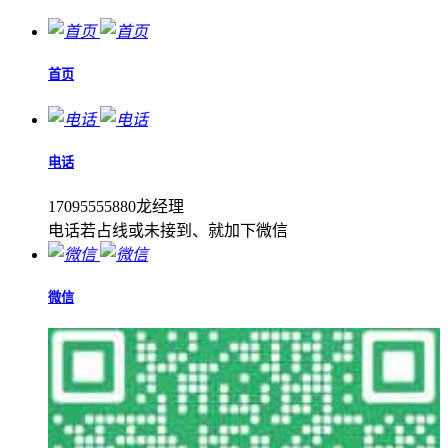
首页
电话
17095555880龙经理
电话若占线或未接到、就加下微信
微信