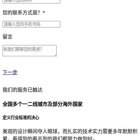
您的联系方式是？
*
留言
下一步
贵公司预算范围是？
我们的服务已触达
全国多个一二线城市及部分海外国家
贵公司的团队规模是？
定义行业标准的决心
美观的设计瞬间夺人眼球，而扎实的技术实力需要多年默默积
目前主要的营销渠道是？
累，看得到的看不到的我们都努力做到好。