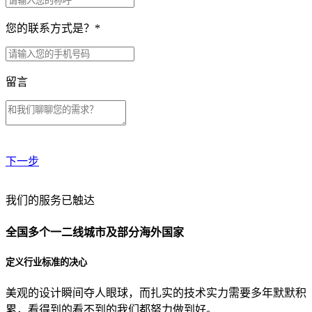
您的联系方式是？
*
留言
下一步
贵公司预算范围是？
我们的服务已触达
全国多个一二线城市及部分海外国家
贵公司的团队规模是？
定义行业标准的决心
美观的设计瞬间夺人眼球，而扎实的技术实力需要多年默默积
目前主要的营销渠道是？
累，看得到的看不到的我们都努力做到好。