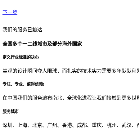
下一步
贵公司预算范围是？
我们的服务已触达
全国多个一二线城市及部分海外国家
贵公司的团队规模是？
定义行业标准的决心
美观的设计瞬间夺人眼球，而扎实的技术实力需要多年默默积
目前主要的营销渠道是？
专注、专业、值得信赖!
在中国我们的服务遍布南北，全球化进程让我们接触到更多世
从哪里了解到我们？
服务城市
上一步
确认发送
深圳、上海、北京、广州、香港、成都、重庆、杭州、武汉、西