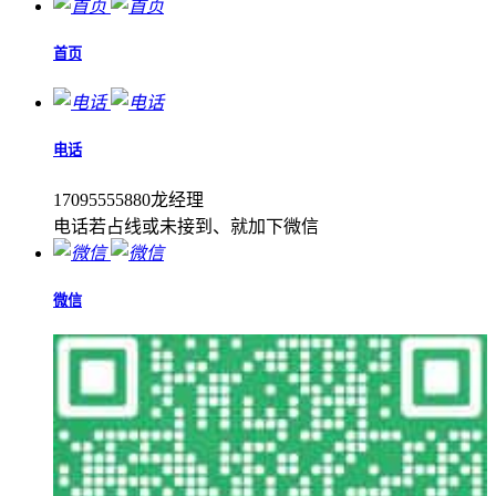
首页
电话
17095555880龙经理
电话若占线或未接到、就加下微信
微信