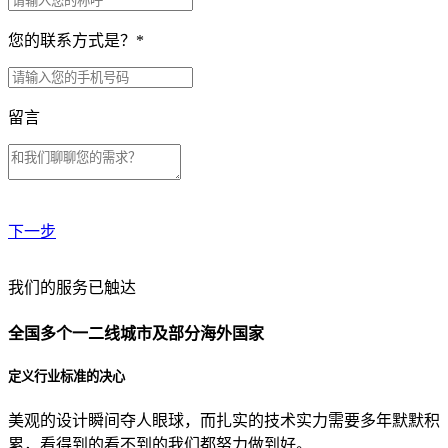
您的联系方式是？
*
留言
下一步
贵公司预算范围是？
我们的服务已触达
全国多个一二线城市及部分海外国家
贵公司的团队规模是？
定义行业标准的决心
美观的设计瞬间夺人眼球，而扎实的技术实力需要多年默默积
目前主要的营销渠道是？
累，看得到的看不到的我们都努力做到好。